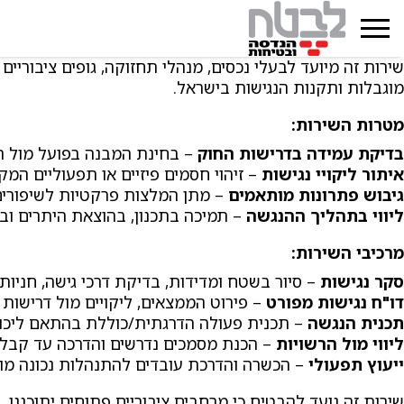
שירות זה מיועד לבעלי נכסים, מנהלי תחזוקה, גופים ציבוריי
מוגבלות ותקנות הנגישות בישראל.
מטרות השירות
:
בדיקת עמידה בדרישות החוק
– בחינת המבנה בפועל מול הת
איתור ליקויי נגישות
– זיהוי חסמים פיזיים או תפעוליים המ
גיבוש פתרונות מותאמים
– מתן המלצות פרקטיות לשיפורים
ליווי בתהליך ההנגשה
– תמיכה בתכנון, בהוצאת היתרים וב
מרכיבי השירות
:
סקר נגישות
– סיור בשטח ומדידות, בדיקת דרכי גישה, חניות, 
דו"ח נגישות מפורט
– פירוט הממצאים, ליקויים מול דרישות 
תכנית הנגשה
– תכנית פעולה הדרגתית/כוללת בהתאם ליכול
ליווי מול הרשויות
– הכנת מסמכים נדרשים והדרכה עד קבלת
ייעוץ תפעולי
– הכשרה והדרכת עובדים להתנהלות נכונה מול
שירות זה נועד להבטיח כי מרחבים ציבוריים פתוחים יתוכננו, 