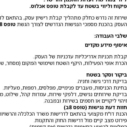
פיקוח וליווי בשטח עד לקבלת טופס אכלוס.
שירות זה נדרש כחלק מתהליך קבלת רישיון עסק, בהתאם ל
העסק בהכנת מסמכי הנגישות הנדרשים לצורך הגשת
טופס 8ב – חוות דעת נגישות מתו"ס ושרות
שלבי העבודה
:
איסוף מידע מקדים
קבלת תכניות אדריכליות עדכניות של העסק.
הכרת אופי הפעילות, היקף השטח ושימושי המקום (מסחר, שירות
ביקור וסקר בשטח
בדיקת דרכי גישה וחניה.
בחינת הכניסות, מעברים פנימיים, מפלסים, רמפות, מעליות.
בדיקת שירותים נגישים, דלפקי שירות, עמדות קהל, שילוט, מ
זיהוי ליקויים או חסמים בשירות ובמבנה.
חוות דעת נגישות (טופס 8ב)
הכנת דו"ח מקצועי בהתאם לדרישות משרד הכלכלה והרשויות
פירוט מצב קיים מול דרישות החוק והתקנות.
המלצות לביצוע התאמות נדרשות (אם קיימות).